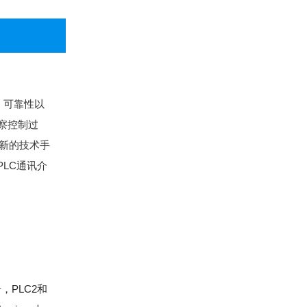
、可靠性以
察控制过
了新的技术手
LC通讯介
号，PLC2和