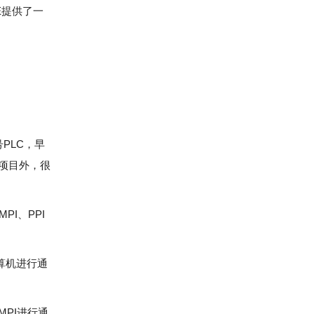
E提供了一
号PLC，早
造项目外，很
I、PPI
计算机进行通
PI进行通