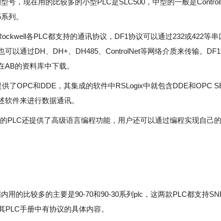
期型号，现在用的比较多的小型PLC是SLC500，中型的一般是ControlL
5系列。
Rockwell各PLC都支持的通讯协议，DF1协议可以通过232或422等
可以通过DH、DH+、DH485、ControlNet等网络介质来传输。DF
在AB的资料库中下载。
也提供了OPC和DDE，其集成的软件中RSLogix中就包含DDE和OPC S
述软件来进行数据通讯。
档的PLC还提供了高级语言编程功能，用户还可以通过编程实现自己
内用的比较多的主要是90-70和90-30系列plc，这两款PLC都支持S
在其PLC手册中有协议的具体内容。