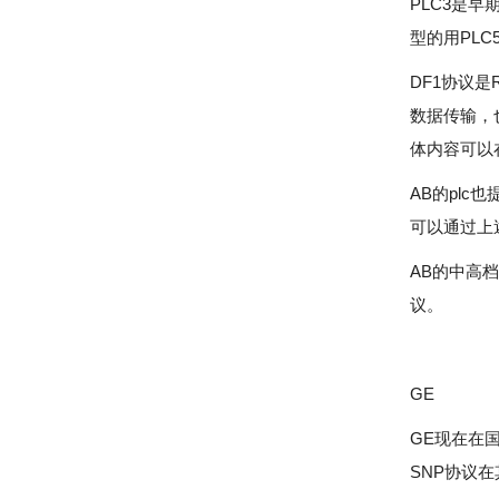
PLC3是早
型的用PLC
DF1协议是
数据传输，也
体内容可以
AB的plc
可以通过上
AB的中高
议。
GE
GE现在在国
SNP协议