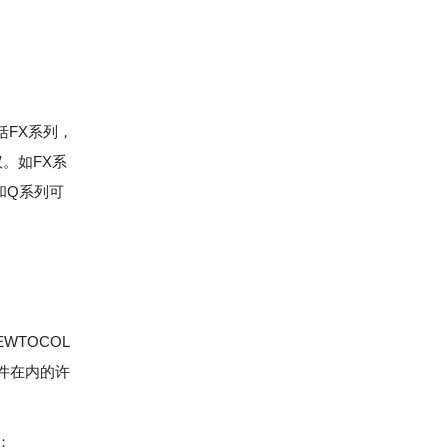
括FX系列，
。如FX系
和Q系列可
WTOCOL
软件在内的许
：