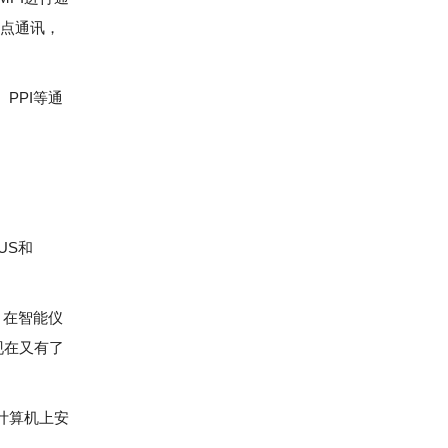
对点通讯，
PPI等通
US和
，在智能仪
现在又有了
在计算机上安