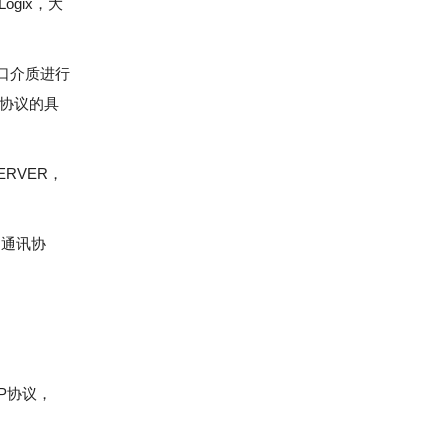
ogix，大
串口介质进行
1协议的具
ERVER，
的通讯协
NP协议，