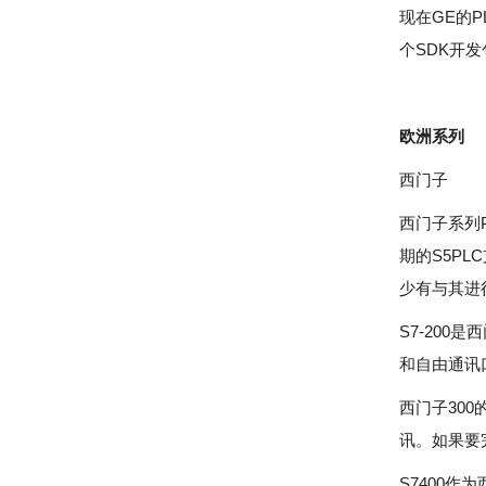
现在GE的
个SDK开
欧洲系列
西门子
西门子系列P
期的S5P
少有与其进
S7-200
和自由通讯
西门子300
讯。如果要完
S7400作