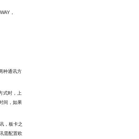
PWAY，
两种通讯方
R方式时，上
时间，如果
据通讯，板卡之
讯需配置欧