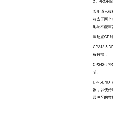
2．PROF
采用通讯模
相当于两个
地址不能重
当配置CP时
CP342-
移数据．
CP342-
节。
DP-SEN
器，以便传送
缓冲区的数