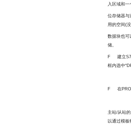
入区域和一
位存储器与
用的空间(
数据块也可
储。
F 建立S7-
框内选中“DP-
F 在PROF
主站/从站
以通过模板