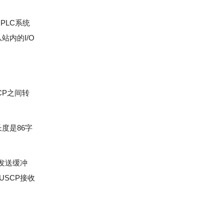
PLC系统
站内的I/O
和CP之间转
度是86字
的发送缓冲
USCP接收