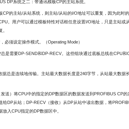
IBUS DP系统之二：带通讯模板CP的主站系统。
板CP的主站/从站系统，则主站/从站的I/O地址可以重复，因为此时的
CPU。用户可以通过模板特性对话框任意设置I/O地址，只是主站或从
复。
，必须设定操作模式。（Operating Mode）
5 DP总是需要DP-SEND和DP-RECV。这些组块通过底板总线在CPU
5的数据总是连续地传输。主站最大数据长度是240字节，从站最大数据长
D（发送）将CPU中的指定的DP数据区的数据发送到PROFIBUS CP
给DP从站；DP-RECV（接收）从DP从站中读出数据，将PROFIB
据放入CPU指定的DP数据区中。