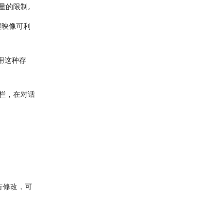
量的限制。
程映像可利
用这种存
5”栏，在对话
行修改，可