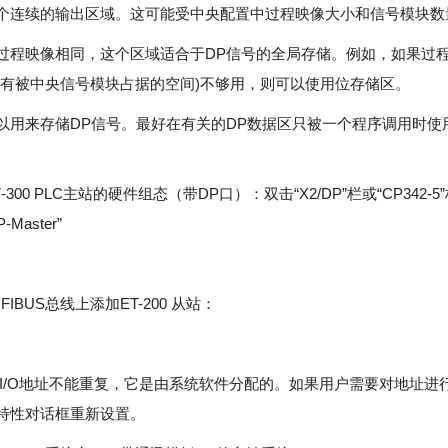
个连续的输出区域。这可能受中央配置中过程映像大小和信号模块数
过程映像相同，这个区域适合于DP信号的全局存储。例如，如果过
没有被中央信号模块占据的空间)不够用，则可以使用位存储区。
以用来存储DP信号。最好在有关的DP数据区只被一个程序调用时使
300 PLC主站的硬件组态（带DP口）：双击“X2/DP”栏或“CP342-
Master”
IBUS总线上添加ET-200 从站：
的I/O地址不能重复，它是由系统软件分配的。如果用户需要对地址进
特性对话框重新设置。