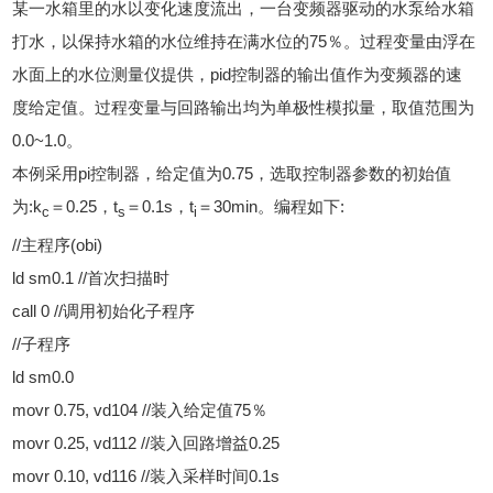
某一水箱里的水以变化速度流出，一台变频器驱动的水泵给水箱
打水，以保持水箱的水位维持在满水位的75％。过程变量由浮在
水面上的水位测量仪提供，pid控制器的输出值作为变频器的速
度给定值。过程变量与回路输出均为单极性模拟量，取值范围为
0.0~1.0。
本例采用pi控制器，给定值为0.75，选取控制器参数的初始值
为:k
＝0.25，t
＝0.1s，t
＝30min。编程如下:
c
s
i
//主程序(obi)
ld sm0.1 //首次扫描时
call 0 //调用初始化子程序
//子程序
ld sm0.0
movr 0.75, vd104 //装入给定值75％
movr 0.25, vd112 //装入回路增益0.25
movr 0.10, vd116 //装入采样时间0.1s