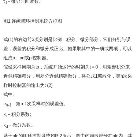
t
－微分时间常数。
d
图1 连续闭环控制系统方框图
式(1)的右边前3项分别是比例、积分、微分部分，它们分别与误
差，误差的积分和微分成正比。如果取其中的一项或两项，可以
组成p、pd或pi控制器。
假设采样周期为ts，系统开始运行的时刻为t＝0，用矩形积分来
近似精确积分，用差分近似精确微分，将公式1离散化，第n次采
样时控制器的输出为: (2)
式中:
e
－第n-1次采样时的误差值;
n-1
k
－积分系数;
i
k
－微分系数。
d
基于plc的闭环控制系统如图2所示。图中的虚线部分在plc内。其