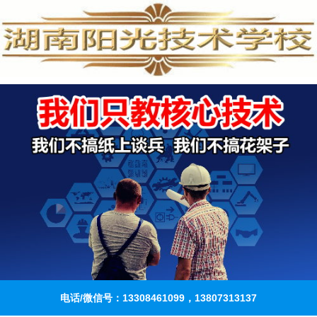
电话/微信号：13308461099，13807313137