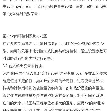
中spn、pvn、en、mn分别为模拟量在sp(t)、pv(t)、e(t)、m(t)在
第n次采样时的数字量。
图2 plc闭环控制系统方框图
在许多控制系统内，可能只需要p、i、d中的一种或两种控制类
型。如可能只要求比例控制或比例与积分控制，通过设置参数可
对回路进行控制类型进行选择。
3.2 输入输出变量的转换
pid控制有两个输入量:给定值(sp)和过程变量(pv)。多数工艺要求
给定值是固定的值，如加热炉温度的给定值。过程变量是经a/d
转换和计算后得到的被控量的实测值，如加热炉温度的测量值。
给定值与过程变量都是与被控对象有关的值，对于不同的系统，
它们的大小、范围与工程单位有很大的区别。应用plc的pid指令
对这些量进行运算之前，必须将其转换成标准化的浮点数(实