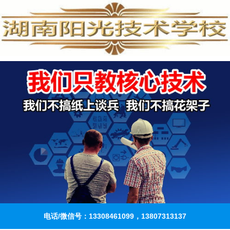
电话/微信号：13308461099，13807313137