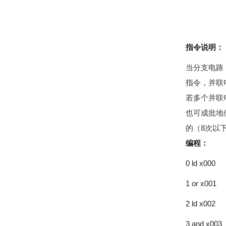
指令说明：
当分支电路
指令，并联
若多个并联
也可成批地使
的（8次以
编程：
0 ld x000
1 or x001
2 ld x002
3 and x003