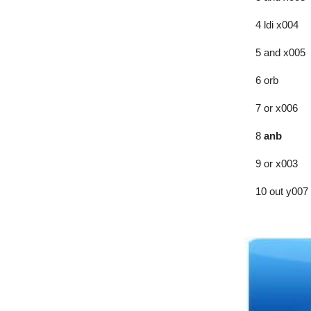
4 ldi x004
5 and x005
6 orb
7 or x006
8
anb
9 or x003
10 out y007