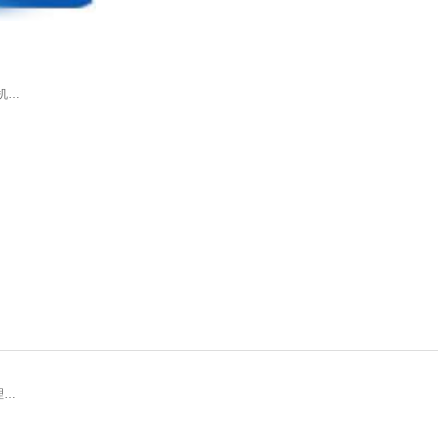
机…
理…