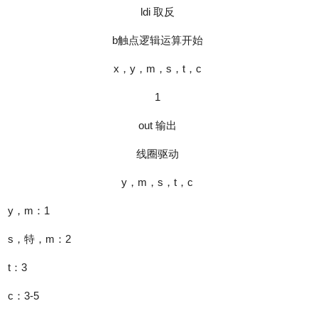
ldi 取反
b触点逻辑运算开始
x，y，m，s，t，c
1
out 输出
线圈驱动
y，m，s，t，c
y，m：1
s，特，m：2
t：3
c：3-5