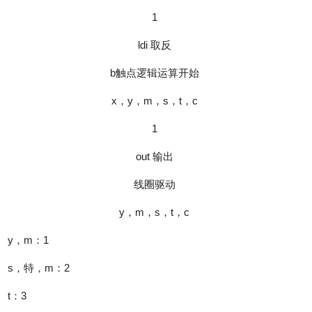
1
ldi 取反
b触点逻辑运算开始
x，y，m，s，t，c
1
out 输出
线圈驱动
y，m，s，t，c
y，m：1
s，特，m：2
t：3