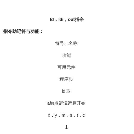
ld
，ldi，out指令
指令助记符与功能：
符号、名称
功能
可用元件
程序步
ld 取
a触点逻辑运算开始
x，y，m，s，t，c
1