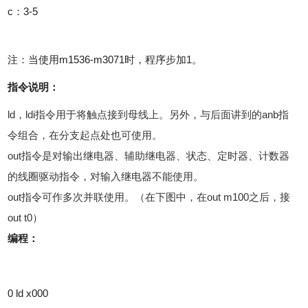
c：3-5
注：当使用m1536-m3071时，程序步加1。
指令说明：
ld，ldi指令用于将触点接到母线上。另外，与后面讲到的anb指
令组合，在分支起点处也可使用。
out指令是对输出继电器、辅助继电器、状态、定时器、计数器
的线圈驱动指令，对输入继电器不能使用。
out指令可作多次并联使用。（在下图中，在out m100之后，接
out t0）
编程：
0 ld x000