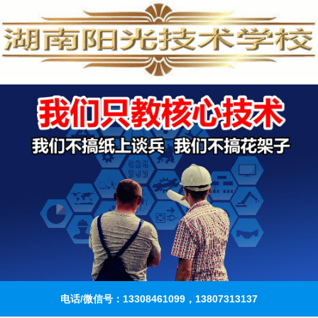
电话/微信号：13308461099，13807313137