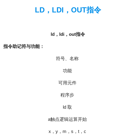
LD，LDI，OUT指令
ld
，ldi，out指令
指令助记符与功能：
符号、名称
功能
可用元件
程序步
ld 取
a触点逻辑运算开始
x，y，m，s，t，c