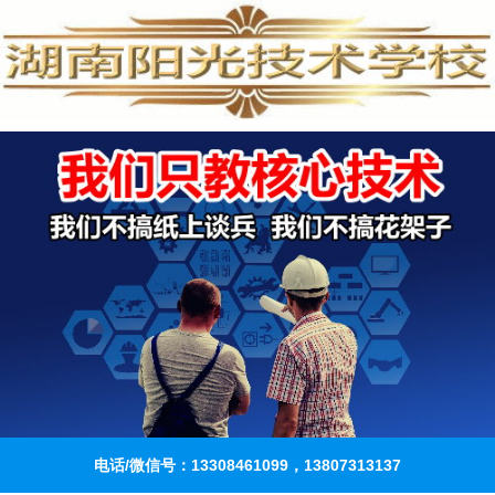
电话/微信号：13308461099，13807313137