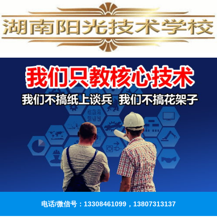
电话/微信号：13308461099，13807313137